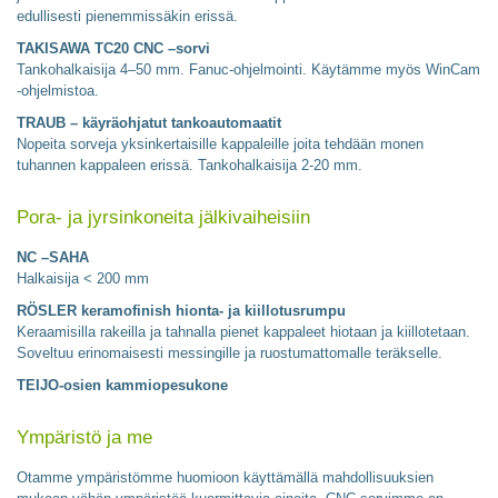
edullisesti pienemmissäkin erissä.
TAKISAWA TC20 CNC –sorvi
Tankohalkaisija 4–50 mm. Fanuc-ohjelmointi. Käytämme myös WinCam
-ohjelmistoa.
TRAUB – käyräohjatut tankoautomaatit
Nopeita sorveja yksinkertaisille kappaleille joita tehdään monen
tuhannen kappaleen erissä. Tankohalkaisija 2-20 mm.
Pora- ja jyrsinkoneita jälkivaiheisiin
NC –SAHA
Halkaisija < 200 mm
RÖSLER keramofinish hionta- ja kiillotusrumpu
Keraamisilla rakeilla ja tahnalla pienet kappaleet hiotaan ja kiillotetaan.
Soveltuu erinomaisesti messingille ja ruostumattomalle teräkselle.
TEIJO-osien kammiopesukone
Ympäristö ja me
Otamme ympäristömme huomioon käyttämällä mahdollisuuksien