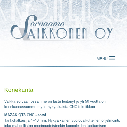
MENU
Konekanta
Vaikka sorvaamossamme on lastu lentänyt jo yli 50 vuotta on
konekannassamme myös nykyaikaista CNC-tekniikkaa.
MAZAK QT8 CNC –sorvi
Tankohalkaisija 4–40 mm. Nykyaikainen vuorovaikutteinen ohjelmointi,
joka mahdollistaa monimuotoistenkin kappaleiden tuottamisen