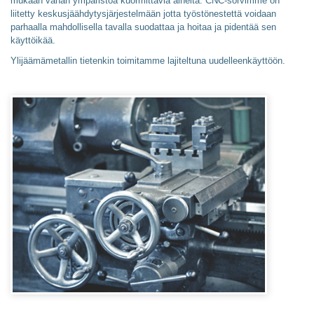
mukaan vähän ympäristöä kuormittavia aineita. CNC-sorvimme on
liitetty keskusjäähdytysjärjestelmään jotta työstönestettä voidaan
parhaalla mahdollisella tavalla suodattaa ja hoitaa ja pidentää sen
käyttöikää.
Ylijäämämetallin tietenkin toimitamme lajiteltuna uudelleenkäyttöön.